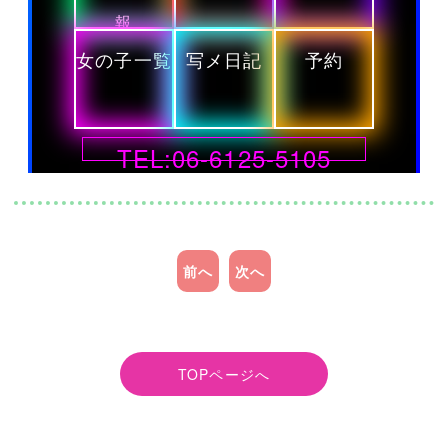
報
女の子一覧
写メ日記
予約
TEL:06-6125-5105
前へ
次へ
TOPページへ