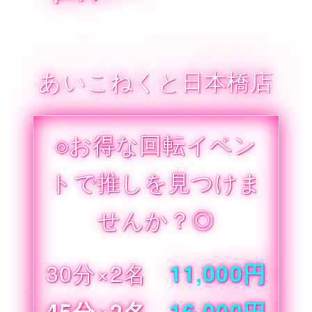
あいこねくと日本橋店
⌾お得な回転イベン
トで推しを見つけま
せんか？◎
30分×2名
11
,
000円
45分×2名
16,000円