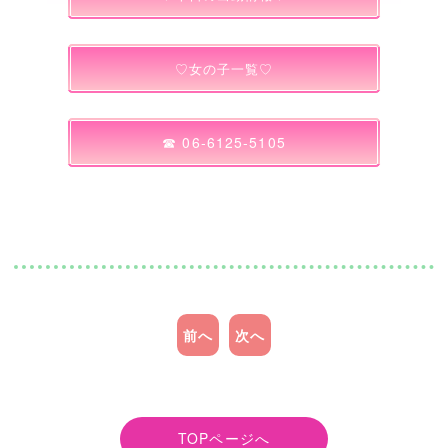
♡女の子一覧♡
☎ 06‐6125‐5105
前へ
次へ
TOPページへ